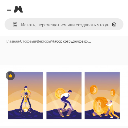
Magnific
Close menu
Поиск 
Главная
/
Стоковый
/
Векторы
/
Набор сотрудников кр…
Премиум