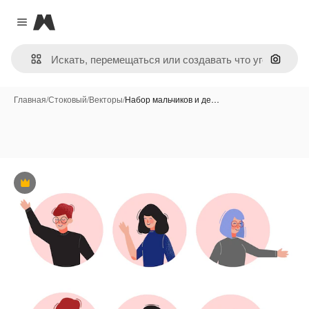
Magnific
Close menu
Поиск 
Главная
/
Стоковый
/
Векторы
/
Набор мальчиков и де…
Премиум