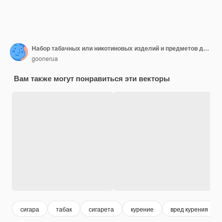
Набор табачных или никотиновых изделий и предметов для курения Пакет сигарет Пепельница Сигара Кальян и табачные листья
goonerua
Вам также могут понравиться эти векторы
сигара
табак
сигарета
курение
вред курения