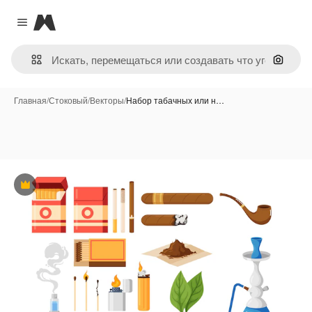
Magnific
Close menu
Поиск 
Главная
/
Стоковый
/
Векторы
/
Набор табачных или н…
Премиум