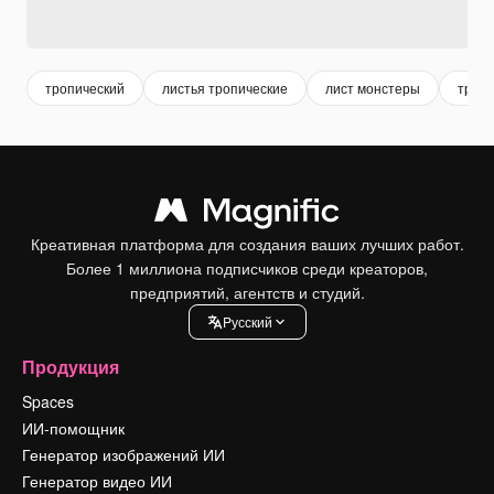
тропический
листья тропические
лист монстеры
тропи
Креативная платформа для создания ваших лучших работ.
Более 1 миллиона подписчиков среди креаторов,
предприятий, агентств и студий.
Pусский
Продукция
Spaces
ИИ-помощник
Генератор изображений ИИ
Генератор видео ИИ