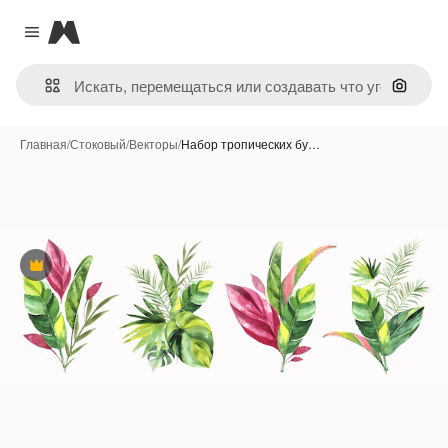
Magnific
Close menu
Поиск 
Главная
/
Стоковый
/
Векторы
/
Набор тропических бу…
Премиум