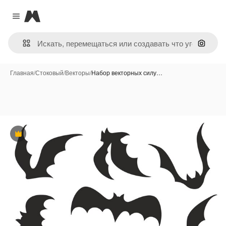
Magnific
Close menu
Поиск 
Главная
/
Стоковый
/
Векторы
/
Набор векторных силу…
Премиум