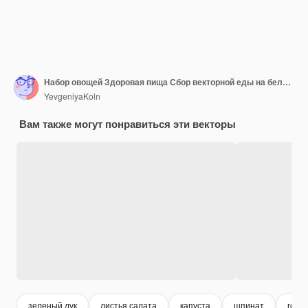
Набор овощей Здоровая пища Сбор векторной еды на белом фоне
YevgeniyaKoln
Вам также могут понравиться эти векторы
зеленый лук
листья салата
капуста
шпинат
горо