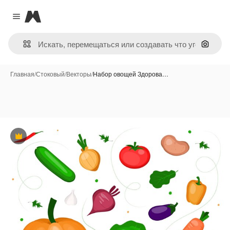
Magnific
Close menu
Поиск 
Главная
/
Стоковый
/
Векторы
/
Набор овощей Здорова…
Премиум