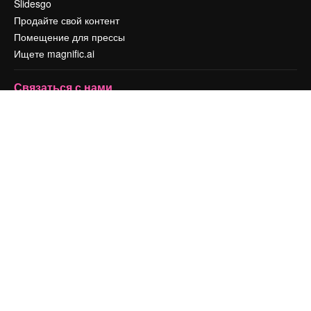
Slidesgo
Продайте свой контент
Помещение для прессы
Ищете magnific.ai
Связаться с нами
Клиентская поддержка
Instagram
YouTube
LinkedIn
TikTok
Discord
X
Reddit
Copyright © 2010-
2026
Freepik Company S.L.U.
Все права защищены
.