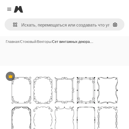
Magnific
Close menu
Поиск 
Главная
/
Стоковый
/
Векторы
/
Сет винтажных декора…
Премиум