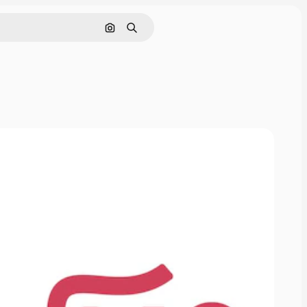
Поиск по изображению
Поиск