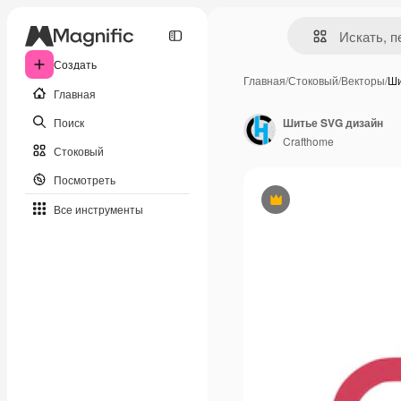
Создать
Главная
/
Стоковый
/
Векторы
/
Ши
Главная
Поиск
Шитье SVG дизайн
Crafthome
Стоковый
Посмотреть
Премиум
Все инструменты