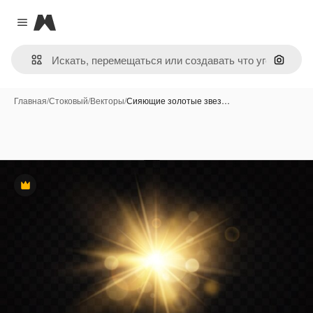
Magnific
Close menu
Поиск 
Главная
/
Стоковый
/
Векторы
/
Сияющие золотые звез…
Премиум