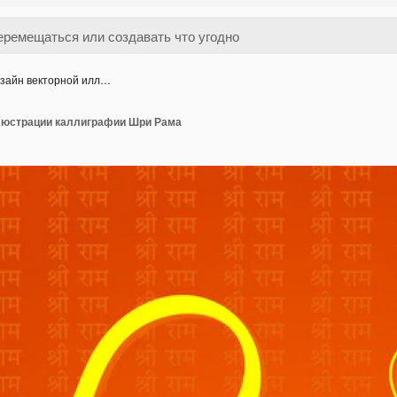
зайн векторной илл…
люстрации каллиграфии Шри Рама