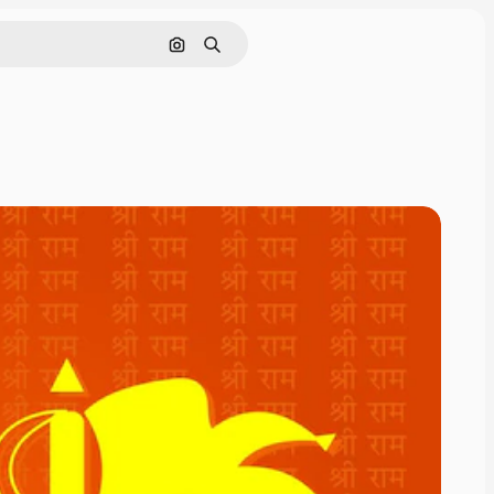
Поиск по изображению
Поиск