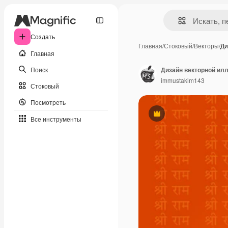
Создать
Главная
/
Стоковый
/
Векторы
/
Ди
Главная
Поиск
Дизайн векторной ил
immustakim143
Стоковый
Посмотреть
Премиум
Все инструменты