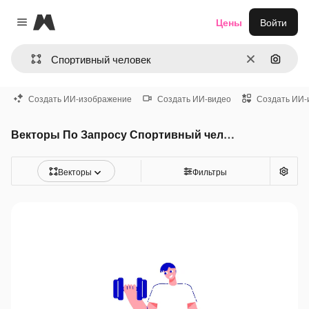
Magnific
Цены
Войти
Close menu
Очистить
Поиск 
Создать ИИ-изображение
Создать ИИ-видео
Создать ИИ-
Векторы По Запросу Спортивный человек
Векторы
Фильтры