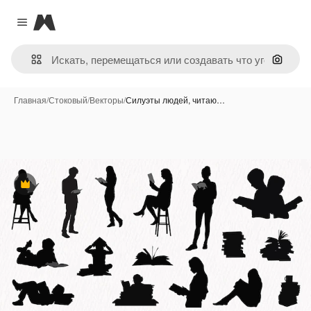
Magnific
Close menu
Поиск 
Главная
/
Стоковый
/
Векторы
/
Силуэты людей, читаю…
Премиум