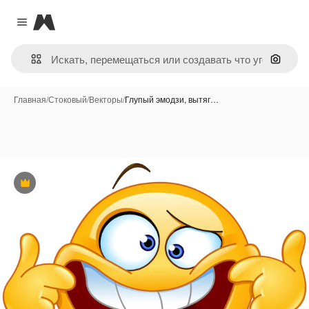
Magnific
Close menu
Поиск 
Главная
/
Стоковый
/
Векторы
/
Глупый эмодзи, вытяг…
Премиум