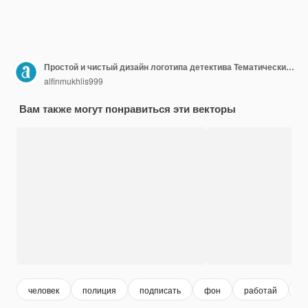
Простой и чистый дизайн логотипа детектива Тематический логотип детектива
alfinmukhlis999
Вам также могут понравиться эти векторы
человек
полиция
подписать
фон
работай
ч