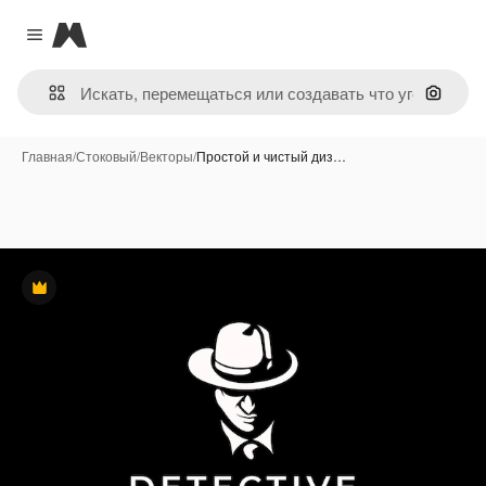
Magnific
Close menu
Поиск 
Главная
/
Стоковый
/
Векторы
/
Простой и чистый диз…
Премиум