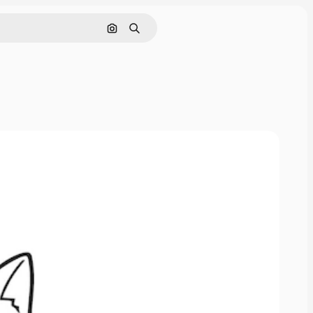
Поиск по изображению
Поиск