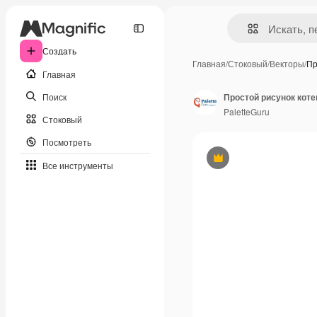
Создать
Главная
/
Стоковый
/
Векторы
/
Пр
Главная
Поиск
PaletteGuru
Стоковый
Посмотреть
Премиум
Все инструменты