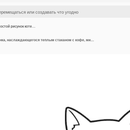
остой рисунок коте…
Простой рисунок котенка, наслаждающегося теплым стаканом с кофе, минималистский векторный значок или логотип