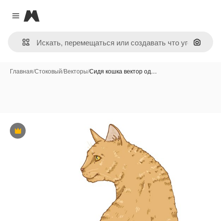
Magnific
Close menu
Поиск 
Главная
/
Стоковый
/
Векторы
/
Сидя кошка вектор од…
Премиум