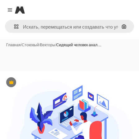
Magnific
Close menu
Поиск 
Главная
/
Стоковый
/
Векторы
/
Сидящий человек анал…
Премиум