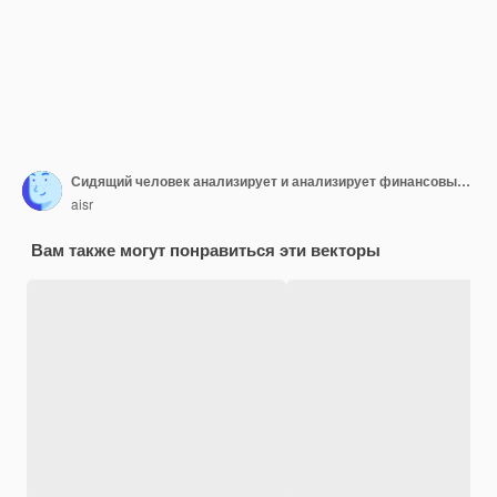
Сидящий человек анализирует и анализирует финансовые или бизнес-планы какой-либо компании. Оставайтесь дома и работайте дистанционно. Картинка украшена графикой, всплывающими окнами.
aisr
Вам также могут понравиться эти векторы