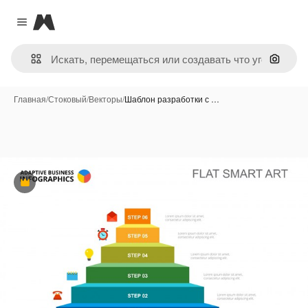
Magnific
Close menu
Поиск 
Главная
/
Стоковый
/
Векторы
/
Шаблон разработки с …
Премиум