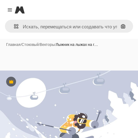
Magnific
Close menu
Поиск 
Главная
/
Стоковый
/
Векторы
/
Лыжник на лыжах на г…
Премиум