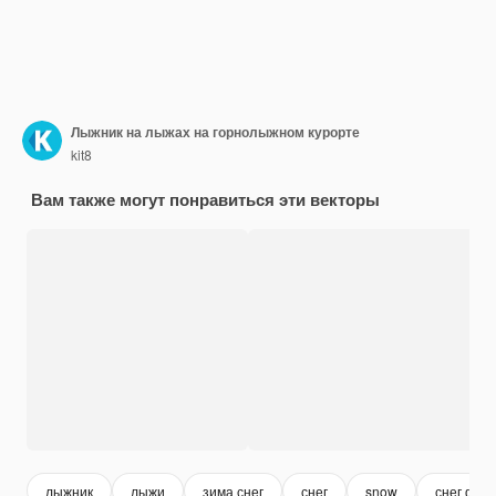
Лыжник на лыжах на горнолыжном курорте
kit8
Вам также могут понравиться эти векторы
лыжник
лыжи
зима снег
снег
snow
снег фон