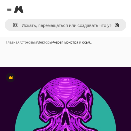
Magnific
Close menu
Поиск 
Главная
/
Стоковый
/
Векторы
/
Череп монстра и осьм…
Премиум