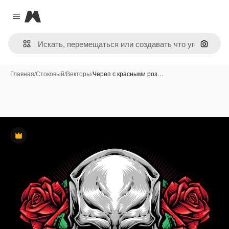
Magnific
Close menu
Поиск 
Главная
/
Стоковый
/
Векторы
/
Череп с красными роз…
Премиум