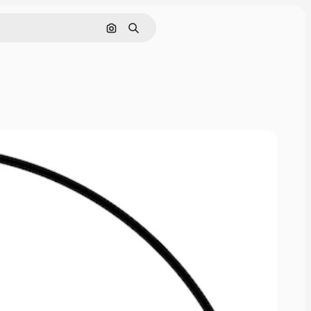
Поиск по изображению
Поиск