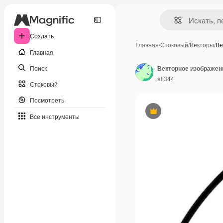
Создать
Главная
/
Стоковый
/
Векторы
/
Ве
Главная
Поиск
ali344
Стоковый
Посмотреть
Премиум
Все инструменты