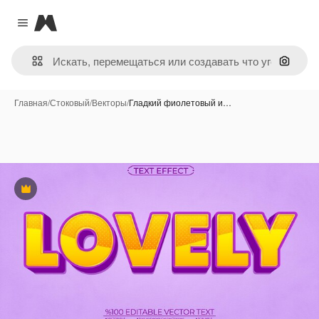
Magnific
Close menu
Поиск 
Главная
/
Стоковый
/
Векторы
/
Гладкий фиолетовый и…
Премиум