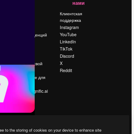
нами
Цены
о
О нас
Клиентская
поддержка
Reviews
Instagram
Вакансии
YouTube
Поиск тенденций
LinkedIn
Блог
TikTok
События
Discord
Slidesgo
ости
X
Продайте свой
контент
Reddit
в
Помещение для
прессы
Ищете magnific.ai
ee to the storing of cookies on your device to enhance site