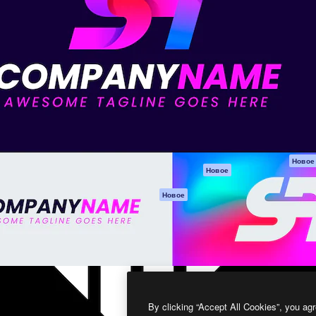
атформа для создания
Spaces
Academy
работ. Более 1 миллиона
ИИ-помощник
Документация п
реди креаторов,
Пакету ИИ
Генератор
гентств и студий.
изображений ИИ
Служба
поддержки
Генератор видео
ИИ
Условия и
положения
Генератор голоса
на основе ИИ
Политика
конфиденциальн
Стоковый контент
Оригиналы
MCP для
Новое
Новое
Claude/ChatGPT
Политика файло
cookie
Агенты
Новое
Центр доверия
API
Партнеры
Мобильное
приложение
Предприятие
Все инструменты
Magnific
By clicking “Accept All Cookies”, you agr