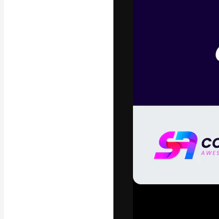
Креативная пл
ваших лучших 
подписчиков с
предприятий, а
Pусский