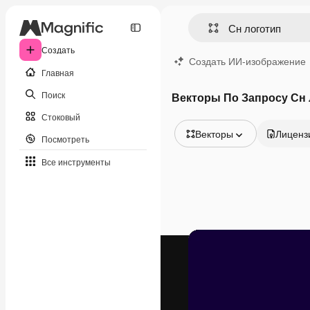
Создать
Создать ИИ-изображение
Главная
Поиск
Векторы По Запросу Сн 
Стоковый
Векторы
Лиценз
Посмотреть
Все изображения
Все инструменты
Векторы
Иллюстрации
Фотографии
PSD
Шаблоны
Мокапы
Видео
Видеоролик
Моушн-дизайн
Видеошаблоны
Иконки
3D-модели
Шрифты