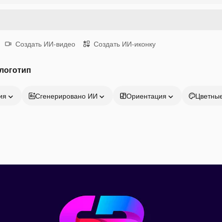
Создать ИИ-видео
Создать ИИ-иконку
логотип
ия
Сгенерировано ИИ
Ориентация
Цветны
Продукция
Начать