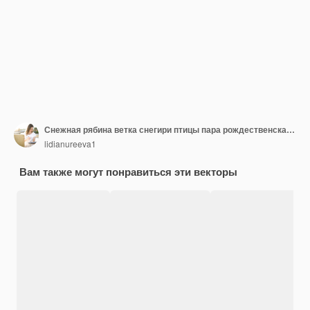
Снежная рябина ветка снегири птицы пара рождественская открытка акварель иллюстрация рождество декабрь
lidianureeva1
Вам также могут понравиться эти векторы