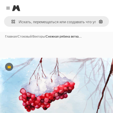
Magnific
Close menu
Поиск 
Главная
/
Стоковый
/
Векторы
/
Снежная рябина ветка…
Премиум