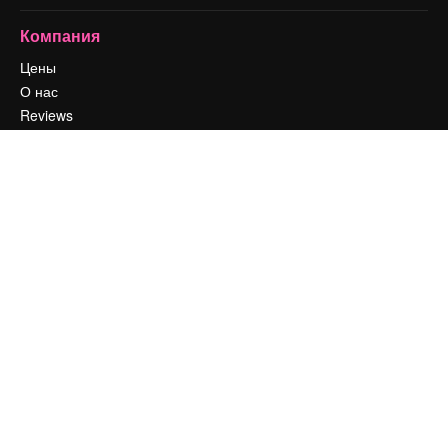
Компания
Цены
О нас
Reviews
Вакансии
Поиск тенденций
Блог
События
Slidesgo
Продайте свой контент
Помещение для прессы
Ищете magnific.ai
Связаться с нами
Клиентская поддержка
Instagram
YouTube