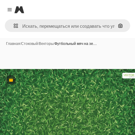
Magnific
Close menu
Поиск 
Главная
/
Стоковый
/
Векторы
/
Футбольный мяч на зе…
Премиум