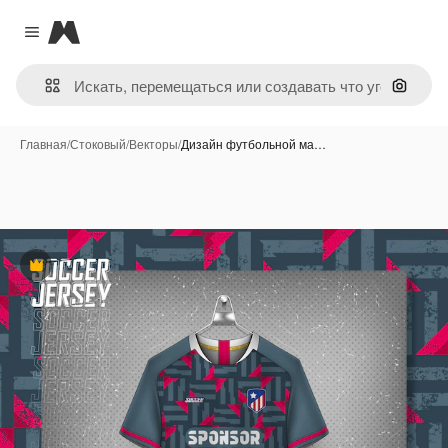
Magnific
Close menu
Поиск 
Главная
/
Стоковый
/
Векторы
/
Дизайн футбольной ма…
Премиум