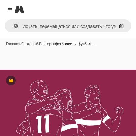
Magnific
Close menu
Поиск 
Главная
/
Стоковый
/
Векторы
/
футболист и футбол. …
Премиум