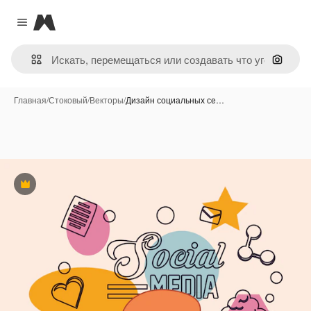
Magnific
Close menu
Поиск 
Главная
/
Стоковый
/
Векторы
/
Дизайн социальных се…
Премиум