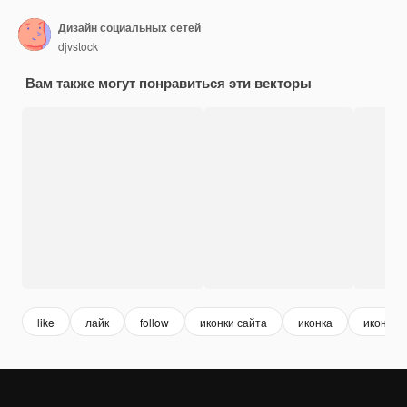
Дизайн социальных сетей
djvstock
Вам также могут понравиться эти векторы
like
лайк
follow
иконки сайта
иконка
иконка 