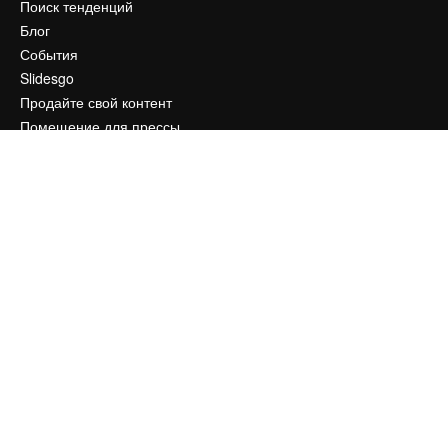
Поиск тенденций
Блог
События
Slidesgo
Продайте свой контент
Помещение для прессы
Ищете magnific.ai
Связаться с нами
Клиентская поддержка
Instagram
YouTube
LinkedIn
TikTok
Discord
X
Reddit