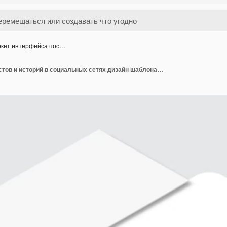
кет интерфейса пос…
Мокет интерфейса постов и историй в социальных сетях дизайн шаблона страницы мобильного приложения социальных сетей для пользовательской карусели сообщений векторный иллюстрационный дизайн пользовательского интерфейса пустой шаблон в социальной сети