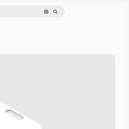
Поиск по изображению
Поиск