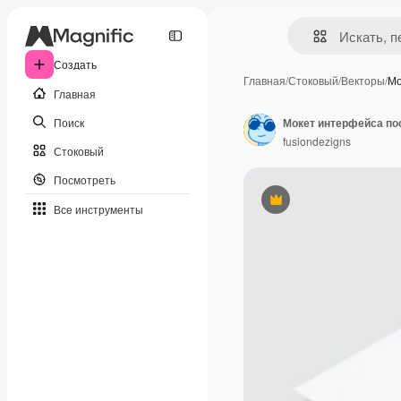
Создать
Главная
/
Стоковый
/
Векторы
/
Мо
Главная
Поиск
fusiondezigns
Стоковый
Посмотреть
Премиум
Все инструменты