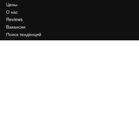
Цены
О нас
Reviews
Вакансии
Поиск тенденций
Блог
События
Slidesgo
Продайте свой контент
Помещение для прессы
Ищете magnific.ai
Связаться с нами
Клиентская поддержка
Instagram
YouTube
LinkedIn
TikTok