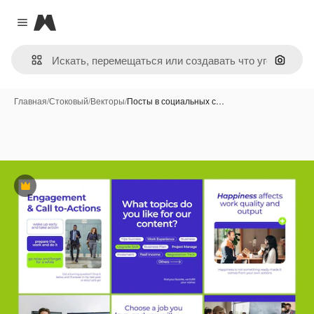
Magnific
Close menu
Поиск 
Главная
/
Стоковый
/
Векторы
/
Посты в социальных с…
Премиум