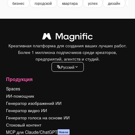
бизнес
городской
квартира
успех
дизайн
оф
Креативная платформа для создания ваших лучших работ.
Более 1 миллиона подписчиков среди креаторов,
предприятий, агентств и студий.
Pусский
Продукция
Spaces
ИИ-помощник
Генератор изображений ИИ
Генератор видео ИИ
Генератор голоса на основе ИИ
Стоковый контент
MCP для Claude/ChatGPT
Новое