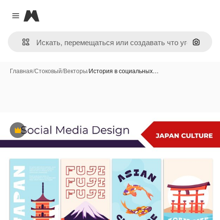
Magnific
Close menu
Поиск 
Главная
/
Стоковый
/
Векторы
/
История в социальных…
Премиум