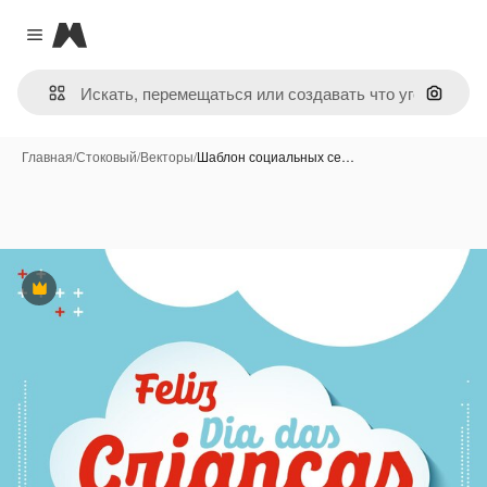
Magnific
Close menu
Поиск 
Главная
/
Стоковый
/
Векторы
/
Шаблон социальных се…
Премиум