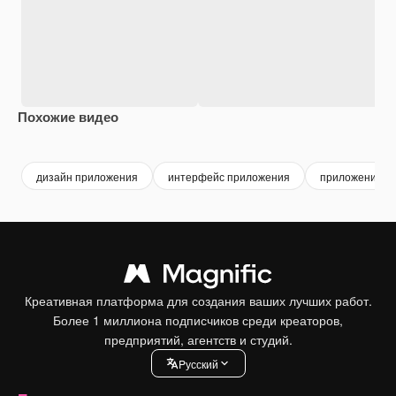
Похожие видео
Premium
Premium
Сгенерировано с помощью ИИ
Premium
Premium
дизайн приложения
интерфейс приложения
приложение
Креативная платформа для создания ваших лучших работ.
Более 1 миллиона подписчиков среди креаторов,
предприятий, агентств и студий.
Pусский