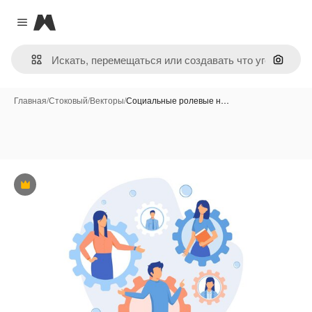
Magnific
Close menu
Поиск 
Главная
/
Стоковый
/
Векторы
/
Социальные ролевые н…
Премиум