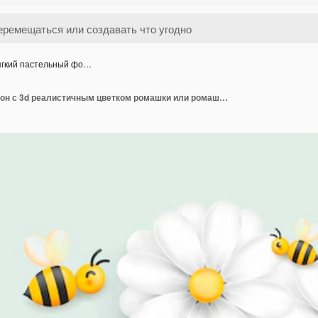
гкий пастельный фо…
Мягкий пастельный фон с 3d реалистичным цветком ромашки или ромашки и сбором пчел