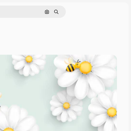
Поиск по изображению
Поиск