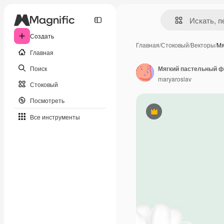
Создать
Главная
/
Стоковый
/
Векторы
/
Мя
Главная
Поиск
maryaroslav
Стоковый
Посмотреть
Премиум
Все инструменты