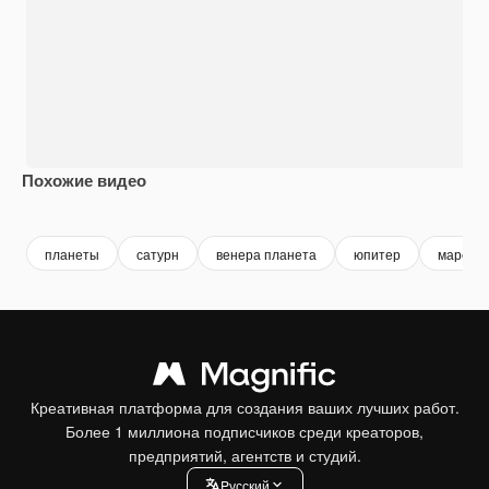
Похожие видео
Premium
Premium
Сгенерировано с помощью ИИ
Premium
Premium
планеты
сатурн
венера планета
юпитер
марс
Креативная платформа для создания ваших лучших работ.
Более 1 миллиона подписчиков среди креаторов,
предприятий, агентств и студий.
Pусский