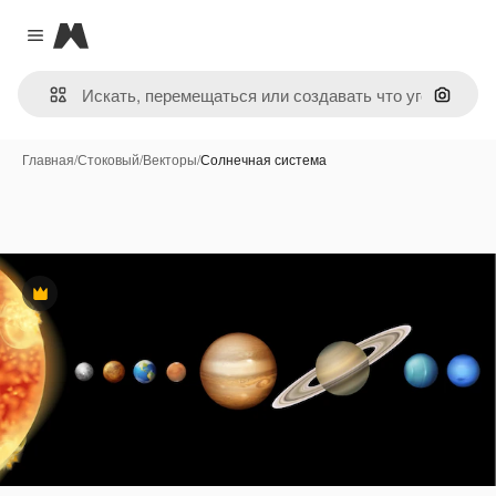
Magnific
Close menu
Поиск 
Главная
/
Стоковый
/
Векторы
/
Солнечная система
Премиум