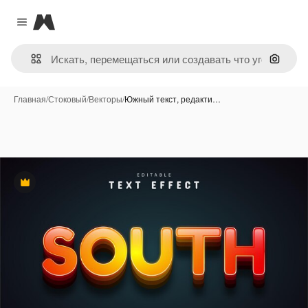
Magnific
Close menu
Поиск 
Главная
/
Стоковый
/
Векторы
/
Южный текст, редакти…
Премиум