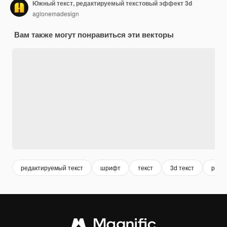
Южный текст, редактируемый текстовый эффект 3d
aglonemadesign
Вам также могут понравиться эти векторы
редактируемый текст
шрифт
текст
3d текст
реда