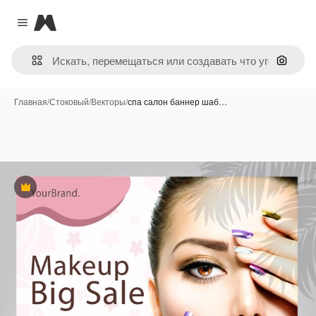
Magnific
Close menu
Поиск 
Главная
/
Стоковый
/
Векторы
/
спа салон баннер шаб…
Премиум