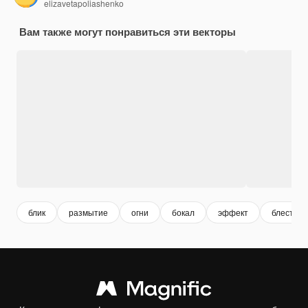
elizavetapoliashenko
Вам также могут понравиться эти векторы
блик
размытие
огни
бокал
эффект
блестящ