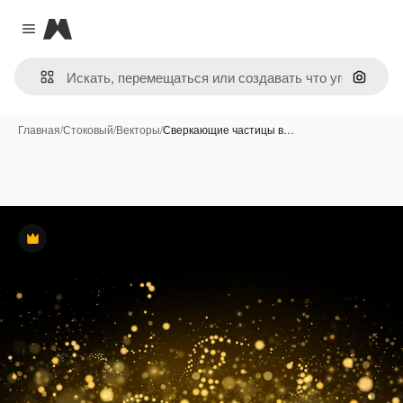
Magnific
Close menu
Поиск 
Главная
/
Стоковый
/
Векторы
/
Сверкающие частицы в…
Премиум