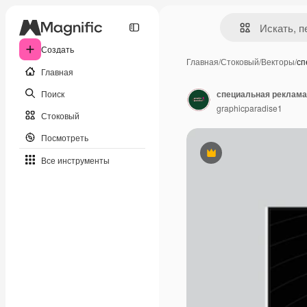
Создать
Главная
/
Стоковый
/
Векторы
/
сп
Главная
Поиск
специальная реклама
graphicparadise1
Стоковый
Посмотреть
Премиум
Все инструменты