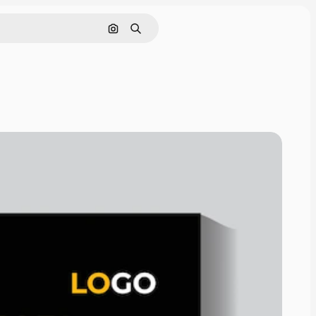
Поиск по изображению
Поиск