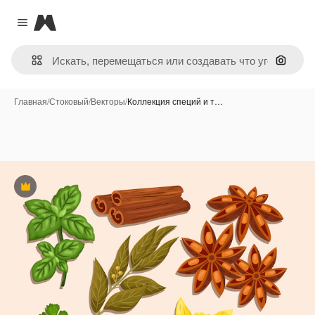
Magnific
Close menu
Поиск 
Главная
/
Стоковый
/
Векторы
/
Коллекция специй и т…
Премиум