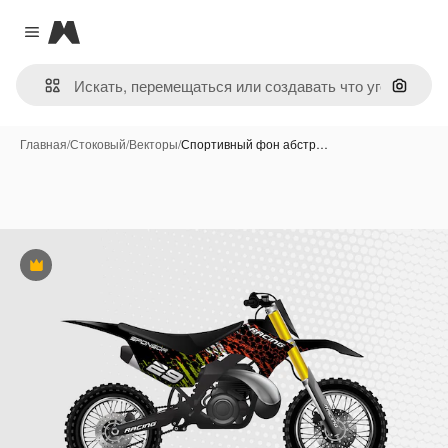
Magnific
Close menu
Поиск 
Главная
/
Стоковый
/
Векторы
/
Спортивный фон абстр…
Премиум