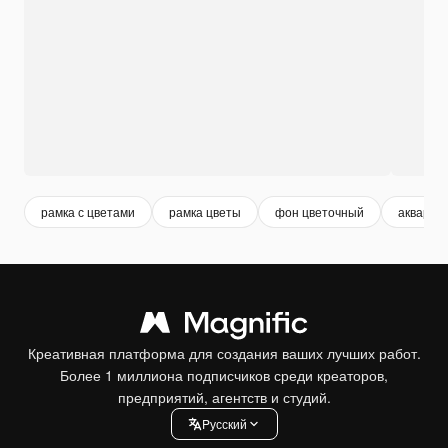
рамка с цветами
рамка цветы
фон цветочный
акварел
Креативная платформа для создания ваших лучших работ.
Более 1 миллиона подписчиков среди креаторов,
предприятий, агентств и студий.
Pусский