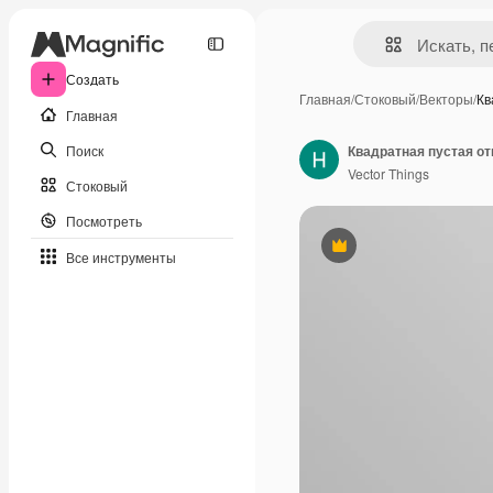
Создать
Главная
/
Стоковый
/
Векторы
/
Кв
Главная
Поиск
Квадратная пустая о
Vector Things
Стоковый
Посмотреть
Премиум
Все инструменты