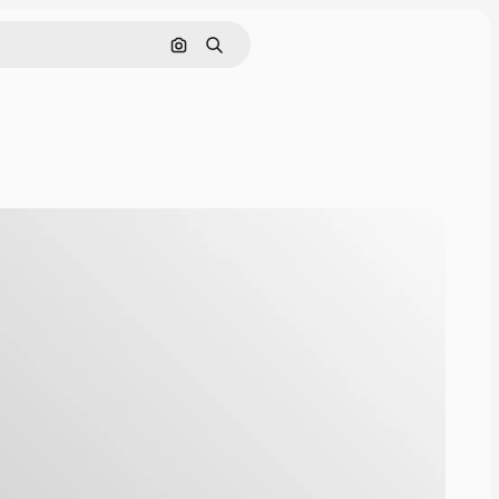
Поиск по изображению
Поиск