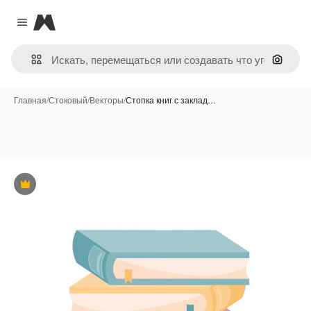
Magnific
Close menu
Поиск 
Главная
/
Стоковый
/
Векторы
/
Стопка книг с заклад…
Премиум