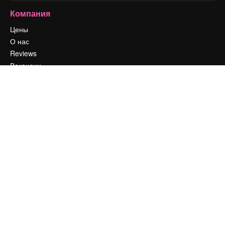
Компания
Цены
О нас
Reviews
Вакансии
Поиск тенденций
Блог
События
Slidesgo
Продайте свой контент
Помещение для прессы
Ищете magnific.ai
Связаться с нами
Клиентская поддержка
Instagram
YouTube