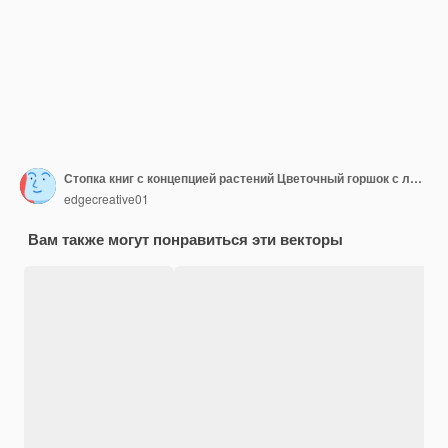
Стопка книг с концепцией растений Цветочный горшок с листьями с учебниками или художественной литературой Знания и информация Графический элемент для веб-сайта Мультфильм плоская векторная иллюстрация
edgecreative01
Вам также могут понравиться эти векторы