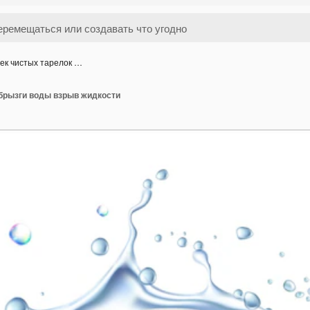
ек чистых тарелок …
 брызги воды взрыв жидкости