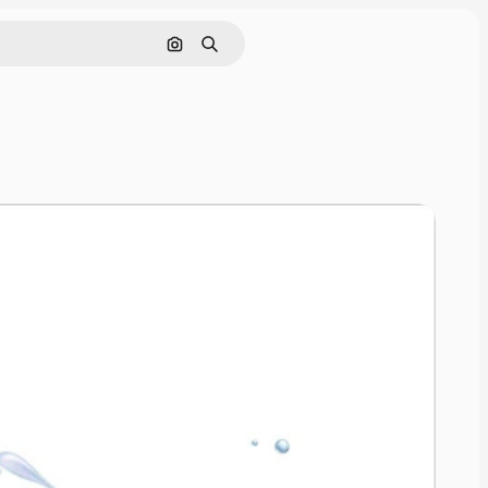
Поиск по изображению
Поиск