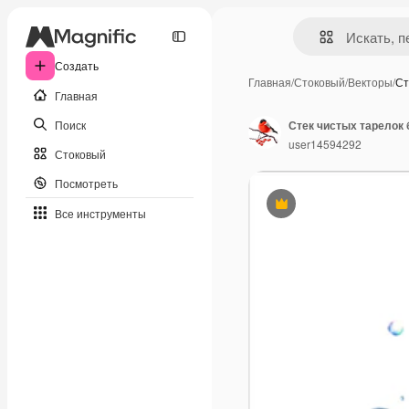
Создать
Главная
/
Стоковый
/
Векторы
/
Ст
Главная
Поиск
Стек чистых тарелок
user14594292
Стоковый
Посмотреть
Премиум
Все инструменты