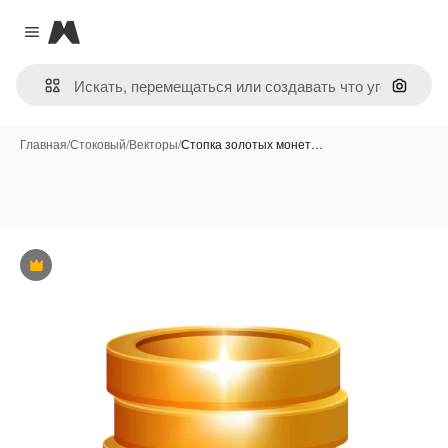
Magnific
Close menu
Поиск 
Главная
/
Стоковый
/
Векторы
/
Стопка золотых монет…
Премиум