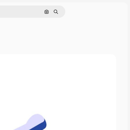
Поиск по изображению
Поиск