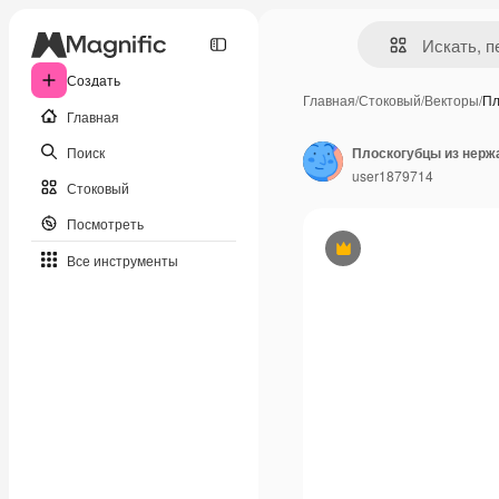
Создать
Главная
/
Стоковый
/
Векторы
/
Пл
Главная
Поиск
user1879714
Стоковый
Посмотреть
Премиум
Все инструменты