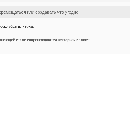
оскогубцы из нержа…
Плоскогубцы из нержавеющей стали сопровождаются векторной иллюстрацией и плоским дизайном.